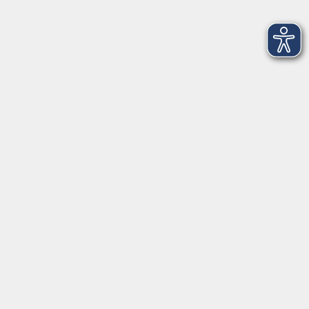
Linedance für Fortgeschrittene
Mo. 21.09.2026 19:30
Freising
Yoga Flow – Zwischen Atem und Stille
Mo. 21.09.2026 19:30
Freising
Linedance für AnfängerInnen
Mo. 21.09.2026 20:30