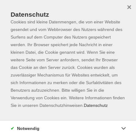
×
Datenschutz
Cookies sind kleine Datenmengen, die von einer Website
Skip to main content
You are here:
Programm
gesendet und vom Webbrowser des Nutzers während des
Surfens auf dem Computer des Nutzers gespeichert
werden. Ihr Browser speichert jede Nachricht in einer
kleinen Datei, die Cookie genannt wird. Wenn Sie eine
weitere Seite vom Server anfordern, sendet Ihr Browser
das Cookie an den Server zurück. Cookies wurden als
zuverlässiger Mechanismus für Websites entwickelt, um
sich Informationen zu merken oder die Surfaktivitäten des
Benutzers aufzuzeichnen. Bitte willigen Sie in die
Verwendung von Cookies ein. Weitere Informationen finden
162 Kurse
Sie in unseren Datenschutzhinweisen.
Datenschutz
zurück zu Fachbereiche
Kurse nach Themen
Notwendig
Ausbildung
2