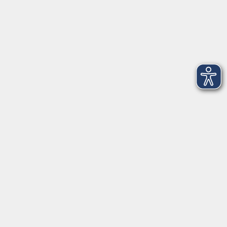
NEU: FCBD® - Bauchtanz aus San Francisco -
Schnupperworkshop
Sa. 14.11.2026 14:00
Freising
NEU: Chinesisch für AnfängerInnen - ONLINE
Fr. 16.10.2026 18:00
Live Online