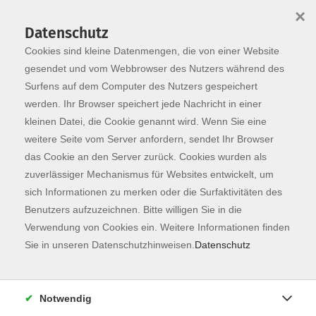
×
Datenschutz
Cookies sind kleine Datenmengen, die von einer Website
Skip to main content
You are here:
Programm
gesendet und vom Webbrowser des Nutzers während des
Surfens auf dem Computer des Nutzers gespeichert
werden. Ihr Browser speichert jede Nachricht in einer
kleinen Datei, die Cookie genannt wird. Wenn Sie eine
weitere Seite vom Server anfordern, sendet Ihr Browser
das Cookie an den Server zurück. Cookies wurden als
zuverlässiger Mechanismus für Websites entwickelt, um
sich Informationen zu merken oder die Surfaktivitäten des
Benutzers aufzuzeichnen. Bitte willigen Sie in die
Verwendung von Cookies ein. Weitere Informationen finden
134 Kurse
Sie in unseren Datenschutzhinweisen.
Datenschutz
zurück zu Fachbereiche
Kurse nach Themen
Notwendig
Unbekannte Heimat
42