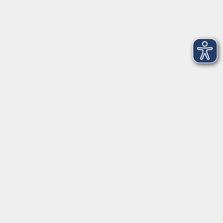
Sa. 19.09.2026 09:45
Freising
VATER - PREMIERE - Theatervorstellung
WerkStück
Fr. 16.10.2026 20:00
Freising
Offene Werkstatt Keramik
Mo. 05.10.2026 17:00
Freising