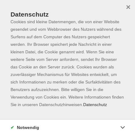
×
Datenschutz
Cookies sind kleine Datenmengen, die von einer Website
Skip to main content
You are here:
Programm
gesendet und vom Webbrowser des Nutzers während des
Surfens auf dem Computer des Nutzers gespeichert
werden. Ihr Browser speichert jede Nachricht in einer
kleinen Datei, die Cookie genannt wird. Wenn Sie eine
Der Kurs konnte nicht gefunden werden.
weitere Seite vom Server anfordern, sendet Ihr Browser
das Cookie an den Server zurück. Cookies wurden als
zuverlässiger Mechanismus für Websites entwickelt, um
Kontaktformular
sich Informationen zu merken oder die Surfaktivitäten des
Impressum
Benutzers aufzuzeichnen. Bitte willigen Sie in die
AGB
Verwendung von Cookies ein. Weitere Informationen finden
Sie in unseren Datenschutzhinweisen.
Datenschutz
Datenschutzerklärung
Sitemap
Widerruf
Notwendig