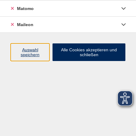
Arabisch
Matomo
Ergebnisse filtern
Maileon
NEU: Arabisch kompakt - ONLINE
Auswahl
Alle Cookies akzeptieren und
Sa. 28.11.2026 10:00
speichern
schließen
Live Online
Kontaktformular
Impressum
AGB
Datenschutzerklärung
Sitemap