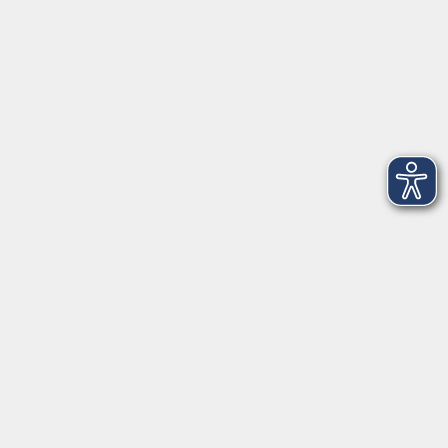
Freising
Nahrungsergänzungsmittel – (Un)Sinn im
Alter? - Vortrag
Do. 05.11.2026 18:30
Freising
Kontaktformular
Impressum
AGB
Datenschutzerklärung
Sitemap