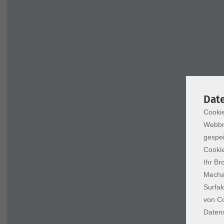
Dat
Cookie
Webbr
gespei
Cookie
Ihr Br
Mechan
Surfak
von Co
Daten