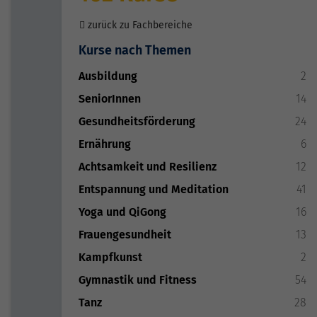
zurück zu Fachbereiche
Kurse nach Themen
Ausbildung
2
SeniorInnen
14
Gesundheitsförderung
24
Ernährung
6
Achtsamkeit und Resilienz
12
Entspannung und Meditation
41
Yoga und QiGong
16
Frauengesundheit
13
Kampfkunst
2
Gymnastik und Fitness
54
Tanz
28