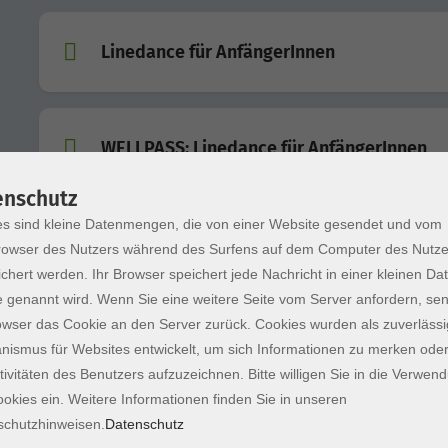
Linedance für AnfängerInnen
WELLPASS: Linedance für AnfängerInnen
enschutz
s sind kleine Datenmengen, die von einer Website gesendet und vom
Linedance für AnfängerInnen
owser des Nutzers während des Surfens auf dem Computer des Nutze
chert werden. Ihr Browser speichert jede Nachricht in einer kleinen Dat
 genannt wird. Wenn Sie eine weitere Seite vom Server anfordern, se
owser das Cookie an den Server zurück. Cookies wurden als zuverlässi
WELLPASS: Linedance für AnfängerInnen
ismus für Websites entwickelt, um sich Informationen zu merken oder
tivitäten des Benutzers aufzuzeichnen. Bitte willigen Sie in die Verwen
okies ein. Weitere Informationen finden Sie in unseren
schutzhinweisen.
Datenschutz
Yoga Flow – Zwischen Atem und Stille