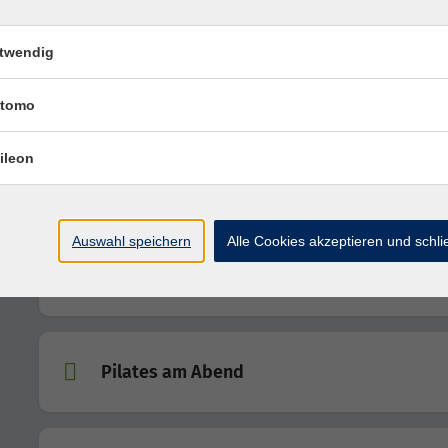
twendig
WELLPASS: Pilates am Abend
tomo
ileon
Pilates am Abend
Auswahl speichern
Alle Cookies akzeptieren und schl
WELLPASS: Pilates am Abend
Pilates am Abend