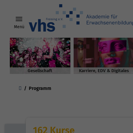
Menü
Skip to main content
Gesellschaft
Karriere, EDV & Digitales
You are here:
Programm
162 Kurse