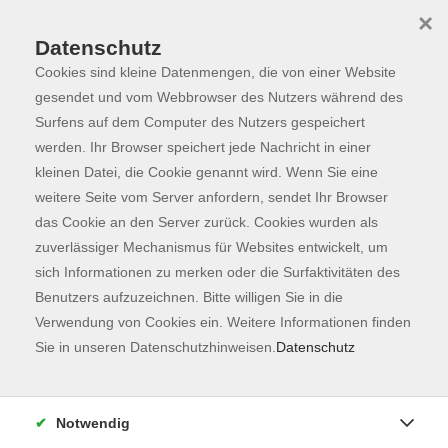
×
Datenschutz
Cookies sind kleine Datenmengen, die von einer Website
Skip to main content
You are here:
Programm
gesendet und vom Webbrowser des Nutzers während des
Surfens auf dem Computer des Nutzers gespeichert
werden. Ihr Browser speichert jede Nachricht in einer
kleinen Datei, die Cookie genannt wird. Wenn Sie eine
Der Kurs konnte nicht gefunden werden.
weitere Seite vom Server anfordern, sendet Ihr Browser
das Cookie an den Server zurück. Cookies wurden als
zuverlässiger Mechanismus für Websites entwickelt, um
Kontaktformular
sich Informationen zu merken oder die Surfaktivitäten des
Impressum
Benutzers aufzuzeichnen. Bitte willigen Sie in die
AGB
Verwendung von Cookies ein. Weitere Informationen finden
Sie in unseren Datenschutzhinweisen.
Datenschutz
Datenschutzerklärung
Sitemap
Widerruf
Notwendig