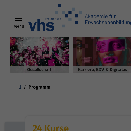
Menü
Skip to main content
Gesellschaft
Karriere, EDV & Digitales
You are here:
Programm
24 Kurse