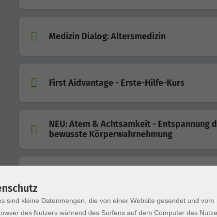
Medizin Dialog: Altersmedizin
First Aidvantage - Erste-Hilfe-Kurs
NEU: Atem & Achtsamkeit - Entspannung d
bewusste Körperwahrnehmung
Mehr Beweglichkeit im Alltag – bewusst
trainieren
enschutz
s sind kleine Datenmengen, die von einer Website gesendet und vom
owser des Nutzers während des Surfens auf dem Computer des Nutze