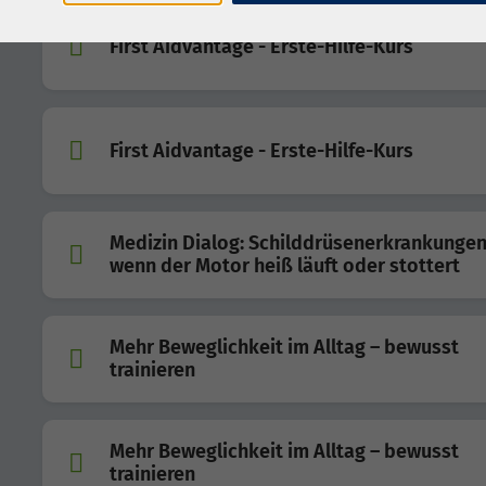
First Aidvantage - Erste-Hilfe-Kurs
First Aidvantage - Erste-Hilfe-Kurs
Medizin Dialog: Schilddrüsenerkrankungen
wenn der Motor heiß läuft oder stottert
Mehr Beweglichkeit im Alltag – bewusst
trainieren
Mehr Beweglichkeit im Alltag – bewusst
trainieren