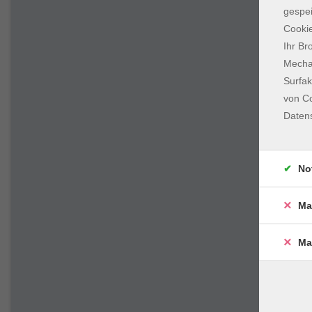
gespei
Cookie
Ihr Br
Mechan
Surfak
von Co
Daten
No
Ma
Ma