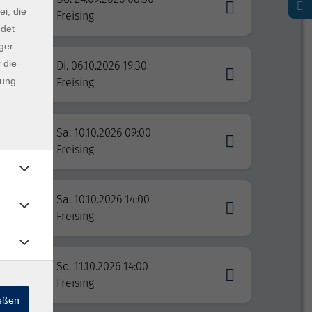
ei, die
Freising
ndet
ger
 die
Hüfte,
Di. 06.10.2026 19:30
dung
Freising
Sa. 10.10.2026 09:00
Freising
 durch
Sa. 10.10.2026 14:00
Freising
ben -
So. 11.10.2026 14:00
Freising
ießen