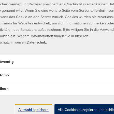
Mehr Beweglichkeit im Alltag – bewusst
chert werden. Ihr Browser speichert jede Nachricht in einer kleinen Dat
trainieren
 genannt wird. Wenn Sie eine weitere Seite vom Server anfordern, se
owser das Cookie an den Server zurück. Cookies wurden als zuverlässi
ismus für Websites entwickelt, um sich Informationen zu merken oder
Medizin Dialog: Gelenkersatz für Schulter, 
Knie - heute ein Routine-Eingr
tivitäten des Benutzers aufzuzeichnen. Bitte willigen Sie in die Verwen
okies ein. Weitere Informationen finden Sie in unseren
schutzhinweisen.
Datenschutz
First Aidvantage - Erste-Hilfe-Kurs
twendig
NEU: Klang und Kinesiologie - Stress lösen
tomo
Bewegung und Klang
ileon
NEU: Fokuswechsel durch kreatives Schrei
Workshop
Auswahl speichern
Alle Cookies akzeptieren und schl