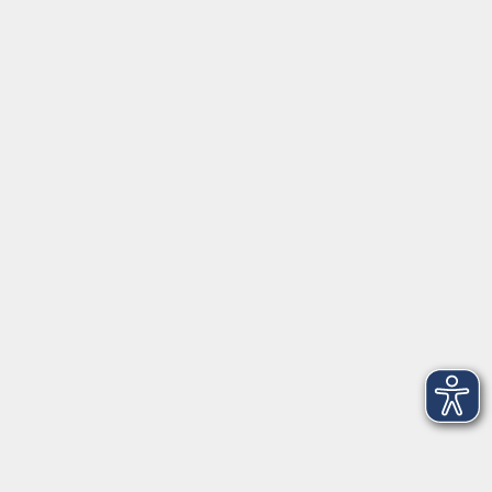
Fr. 02.10.2026 15:30
Freising
NEU: Spanisch A1 für AnfängerInnen
Fr. 02.10.2026 18:00
Freising
NEU: Leseclub Spanisch A2/B1
Fr. 02.10.2026 19:30
Freising