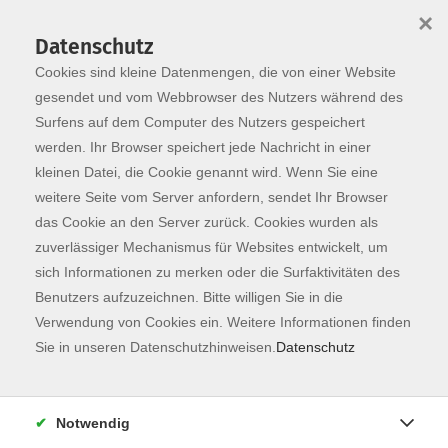
×
Datenschutz
Cookies sind kleine Datenmengen, die von einer Website
Skip to main content
You are here:
Programm
gesendet und vom Webbrowser des Nutzers während des
Surfens auf dem Computer des Nutzers gespeichert
werden. Ihr Browser speichert jede Nachricht in einer
kleinen Datei, die Cookie genannt wird. Wenn Sie eine
weitere Seite vom Server anfordern, sendet Ihr Browser
das Cookie an den Server zurück. Cookies wurden als
zuverlässiger Mechanismus für Websites entwickelt, um
sich Informationen zu merken oder die Surfaktivitäten des
Benutzers aufzuzeichnen. Bitte willigen Sie in die
Verwendung von Cookies ein. Weitere Informationen finden
13 Kurse
Sie in unseren Datenschutzhinweisen.
Datenschutz
zurück zu Sprachen
Kurse nach Themen
Notwendig
Spanisch Grundstufe (A1 + A2)
10