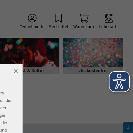
TeilnehmerIn
Merkzettel
Warenkorb
Lehrkräfte
×
Kunst & Kultur
vhs.kostenfrei
rs
ei, die
ndet
ger
 die
dung