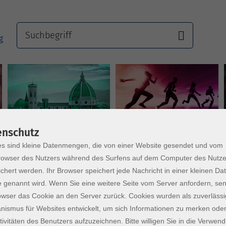
Sprachen
Gesundheit
enschutz
s sind kleine Datenmengen, die von einer Website gesendet und vom
owser des Nutzers während des Surfens auf dem Computer des Nutze
chert werden. Ihr Browser speichert jede Nachricht in einer kleinen Dat
 genannt wird. Wenn Sie eine weitere Seite vom Server anfordern, se
owser das Cookie an den Server zurück. Cookies wurden als zuverlässi
ismus für Websites entwickelt, um sich Informationen zu merken oder
tivitäten des Benutzers aufzuzeichnen. Bitte willigen Sie in die Verwen