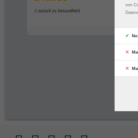
von Co
zurück zu Gesundheit
Daten
No
Ma
Ma