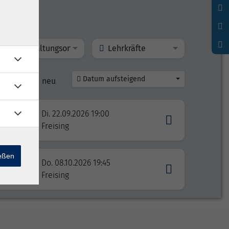
Veranstaltungsort
Lehrkräfte
Datum aufsteigend
line
neu
Di. 22.09.2026 19:00
Freising
ießen
Do. 08.10.2026 19:45
nen
Freising