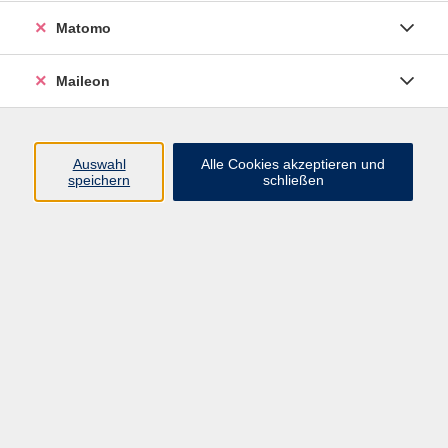
vhs - Boulevard
Matomo
Ergebnisse filtern
Maileon
Literaturgesprächskreis
Auswahl
Alle Cookies akzeptieren und
Di. 19.05.2026 19:30
speichern
schließen
Freising
Literaturgesprächskreis
Di. 22.09.2026 19:30
Freising