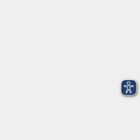
Einbürgerungstest
Fr. 18.09.2026 17:00
Freising
Einbürgerungstest
Fr. 13.11.2026 17:00
Freising
Einbürgerungstest
Fr. 16.10.2026 17:00