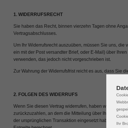
1. WIDERRUFSRECHT
Sie haben das Recht, binnen vierzehn Tagen ohne Angabe
Vertragsabschlusses.
Um Ihr Widerrufsrecht auszuüben, müssen Sie uns, die 
ein mit der Post versandter Brief, oder E-Mail) über Ihr
verwenden, das jedoch nicht vorgeschrieben ist.
Zur Wahrung der Widerrufsfrist reicht es aus, dass Sie d
Dat
2. FOLGEN DES WIDERRUFS
Cookie
Webbr
Wenn Sie diesen Vertrag widerrufen, haben wir Ihnen al
gespei
zurückzuzahlen, an dem die Mitteilung über Ihren Wider
Cookie
der ursprünglichen Transaktion eingesetzt haben, es se
Ihr Br
Entgelte berechnet.