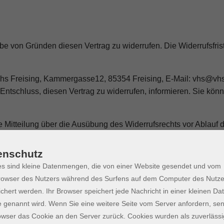
 von Gründen diesen Vertrag zu widerrufen. Die Widerrufsfris
vhs Freising, Kammergasse12, 85354 Freising, E-Mail:
vhs@vhs-
en Entschluss, diesen Vertrag zu widerrufen, informieren. Sie kö
ie Mitteilung über die Ausübung des Widerrufsrechts vor Ablauf d
enschutz
s sind kleine Datenmengen, die von einer Website gesendet und vom
owser des Nutzers während des Surfens auf dem Computer des Nutze
le Zahlungen, die wir von Ihnen erhalten haben, unverzüglich 
chert werden. Ihr Browser speichert jede Nachricht in einer kleinen Dat
ruf dieses Vertrags bei uns eingegangen ist. Für diese Rückzah
 genannt wird. Wenn Sie eine weitere Seite vom Server anfordern, se
i denn, mit Ihnen wurde ausdrücklich etwas anderes vereinbart
owser das Cookie an den Server zurück. Cookies wurden als zuverlässi