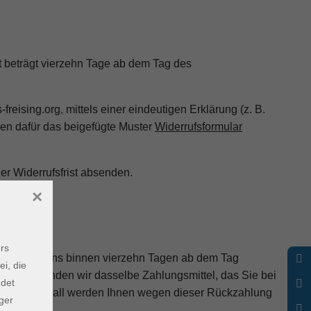
t beträgt vierzehn Tage ab dem Tag des
freising.org
,
mittels einer eindeutigen Erklärung (z. B.
nnen dafür das beigefügte Muster
Widerrufsformular
er Widerrufsfrist absenden.
×
rs
und spätestens binnen vierzehn Tagen ab dem Tag
ei, die
lung verwenden wir dasselbe Zahlungsmittel, das Sie bei
ndet
; in keinem Fall werden Ihnen wegen dieser Rückzahlung
ger