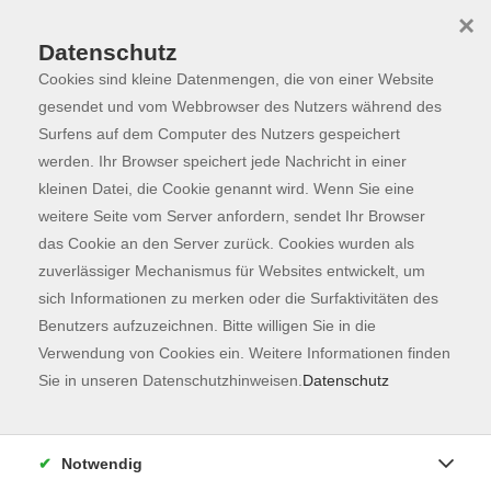
×
Datenschutz
Cookies sind kleine Datenmengen, die von einer Website
Skip to main content
You are here:
Programm
gesendet und vom Webbrowser des Nutzers während des
Surfens auf dem Computer des Nutzers gespeichert
werden. Ihr Browser speichert jede Nachricht in einer
kleinen Datei, die Cookie genannt wird. Wenn Sie eine
Der Kurs konnte nicht gefunden werden.
weitere Seite vom Server anfordern, sendet Ihr Browser
das Cookie an den Server zurück. Cookies wurden als
zuverlässiger Mechanismus für Websites entwickelt, um
Kontaktformular
sich Informationen zu merken oder die Surfaktivitäten des
Impressum
Benutzers aufzuzeichnen. Bitte willigen Sie in die
AGB
Verwendung von Cookies ein. Weitere Informationen finden
Sie in unseren Datenschutzhinweisen.
Datenschutz
Datenschutzerklärung
Sitemap
Widerruf
Notwendig