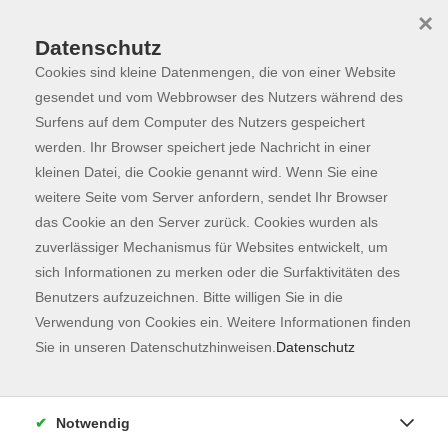
×
Datenschutz
Cookies sind kleine Datenmengen, die von einer Website
Skip to main content
You are here:
Programm
gesendet und vom Webbrowser des Nutzers während des
Surfens auf dem Computer des Nutzers gespeichert
werden. Ihr Browser speichert jede Nachricht in einer
kleinen Datei, die Cookie genannt wird. Wenn Sie eine
Der Kurs konnte nicht gefunden werden.
weitere Seite vom Server anfordern, sendet Ihr Browser
das Cookie an den Server zurück. Cookies wurden als
zuverlässiger Mechanismus für Websites entwickelt, um
Kontaktformular
sich Informationen zu merken oder die Surfaktivitäten des
Impressum
Benutzers aufzuzeichnen. Bitte willigen Sie in die
AGB
Verwendung von Cookies ein. Weitere Informationen finden
Sie in unseren Datenschutzhinweisen.
Datenschutz
Datenschutzerklärung
Sitemap
Widerruf
Notwendig