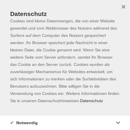
×
Datenschutz
Cookies sind kleine Datenmengen, die von einer Website
Skip to main content
You are here:
Programm
gesendet und vom Webbrowser des Nutzers während des
Surfens auf dem Computer des Nutzers gespeichert
werden. Ihr Browser speichert jede Nachricht in einer
kleinen Datei, die Cookie genannt wird. Wenn Sie eine
Der Kurs konnte nicht gefunden werden.
weitere Seite vom Server anfordern, sendet Ihr Browser
das Cookie an den Server zurück. Cookies wurden als
zuverlässiger Mechanismus für Websites entwickelt, um
Kontaktformular
sich Informationen zu merken oder die Surfaktivitäten des
Impressum
Benutzers aufzuzeichnen. Bitte willigen Sie in die
AGB
Verwendung von Cookies ein. Weitere Informationen finden
Sie in unseren Datenschutzhinweisen.
Datenschutz
Datenschutzerklärung
Sitemap
Widerruf
Notwendig