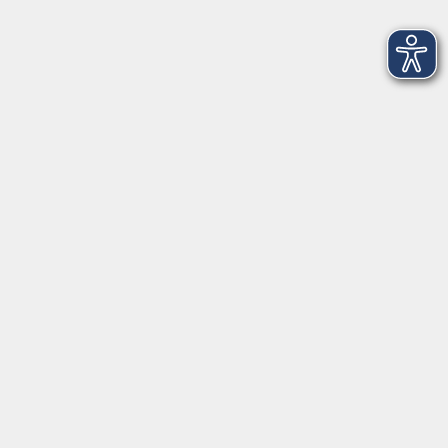
Zeichnen für alle
Fr. 26.06.2026 09:00
Freising
Der besondere Film (Titel wird noch
bekannt gegeben)
Di. 01.12.2026 19:30
Freising
Fotostammtisch