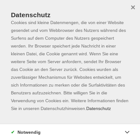
×
Datenschutz
Cookies sind kleine Datenmengen, die von einer Website
Skip to main content
You are here:
Programm
gesendet und vom Webbrowser des Nutzers während des
Surfens auf dem Computer des Nutzers gespeichert
werden. Ihr Browser speichert jede Nachricht in einer
kleinen Datei, die Cookie genannt wird. Wenn Sie eine
weitere Seite vom Server anfordern, sendet Ihr Browser
das Cookie an den Server zurück. Cookies wurden als
zuverlässiger Mechanismus für Websites entwickelt, um
sich Informationen zu merken oder die Surfaktivitäten des
Benutzers aufzuzeichnen. Bitte willigen Sie in die
Verwendung von Cookies ein. Weitere Informationen finden
134 Kurse
Sie in unseren Datenschutzhinweisen.
Datenschutz
zurück zu Fachbereiche
Kurse nach Themen
Notwendig
Unbekannte Heimat
42