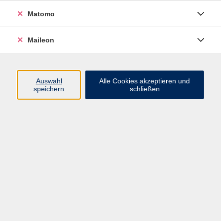
Wenn Sie schon mit Ton gearbeitet, aber zu Hause
keine Gelegenheit dazu haben, oder gerne mit
Matomo
anderen zusammenarbeiten möchten, sind Sie
herzlich in unsere Offene Werkstatt eingeladen. Sie
Maileon
wird von Fachkräften betreut. Die Werkstatt ist mit
allen zum Töpfern erforderlichen Materialien sowie
sechs Drehscheiben ausgestattet. Die Benutzung der
Auswahl
Alle Cookies akzeptieren und
Drehscheiben ist nur möglich, wenn zuvor der Kurs
speichern
schließen
"Töpfern auf der Drehscheibe" belegt wurde.
Für Kinder bis 14 Jahre ist eine Teilnahme nur in
Begleitung eines Erwachsenen möglich.
Bitte beachten Sie: Die Kursgebühr wird abgebucht,
die Materialkosten sind bar in der Werkstatt zu
bezahlen.
KEINE ERMÄSSIGUNG