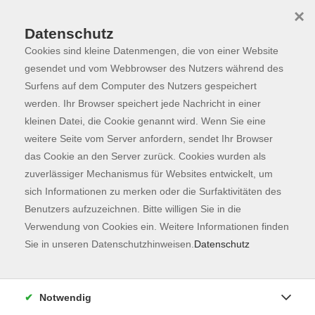
×
Datenschutz
Cookies sind kleine Datenmengen, die von einer Website
Skip to main content
You are here:
Programm
gesendet und vom Webbrowser des Nutzers während des
Surfens auf dem Computer des Nutzers gespeichert
werden. Ihr Browser speichert jede Nachricht in einer
kleinen Datei, die Cookie genannt wird. Wenn Sie eine
weitere Seite vom Server anfordern, sendet Ihr Browser
das Cookie an den Server zurück. Cookies wurden als
zuverlässiger Mechanismus für Websites entwickelt, um
sich Informationen zu merken oder die Surfaktivitäten des
Benutzers aufzuzeichnen. Bitte willigen Sie in die
Sie sind hier:
Verwendung von Cookies ein. Weitere Informationen finden
Kunst & Kultur
Sie in unseren Datenschutzhinweisen.
Datenschutz
VATER - Theatervorstellung WerkStück
Notwendig
André, achtzig Jahre alt, Witwer und Vater, spürt, wie