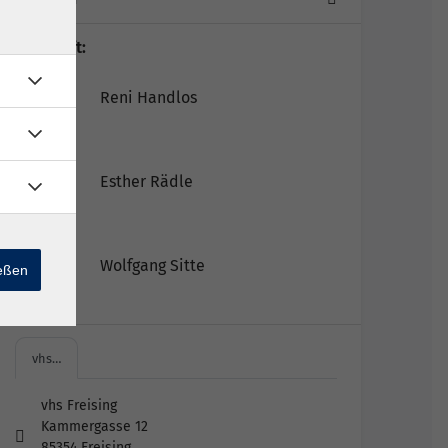
Lehrkraft:
Reni Handlos
Esther Rädle
Wolfgang Sitte
ießen
vhs…
vhs Freising
Kammergasse 12
85354 Freising