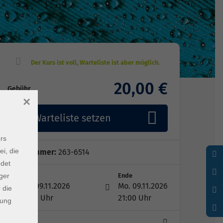
20,00 €
Gebühr
×
auf Warteliste setzen
rs
ei, die
Kursnummer:
263-6514
ndet
ger
Start
Ende
Mo. 09.11.2026
Mo. 09.11.2026
 die
17:00 Uhr
21:00 Uhr
dung
1 Termin