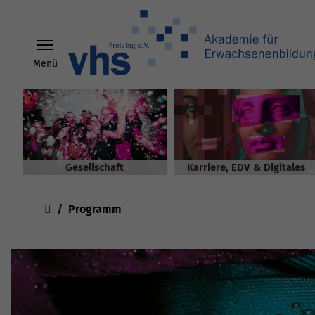
Menü
Skip to main content
Gesellschaft
Karriere, EDV & Digitales
You are here:
Programm