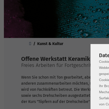
Sie sind hier:
Kunst & Kultur
Dat
Offene Werkstatt Keramik
Cookie
Freies Arbeiten für Fortgeschrittene
Webbr
gespei
Wenn Sie schon mit Ton gearbeitet, aber zu Haus
Cookie
anderen zusammenarbeiten möchten, sind Sie herz
Ihr Br
wird von Fachkräften betreut. Die Werkstatt ist m
Mechan
sowie sechs Drehscheiben ausgestattet. Die Benu
Surfak
der Kurs "Töpfern auf der Drehscheibe" belegt wu
von Co