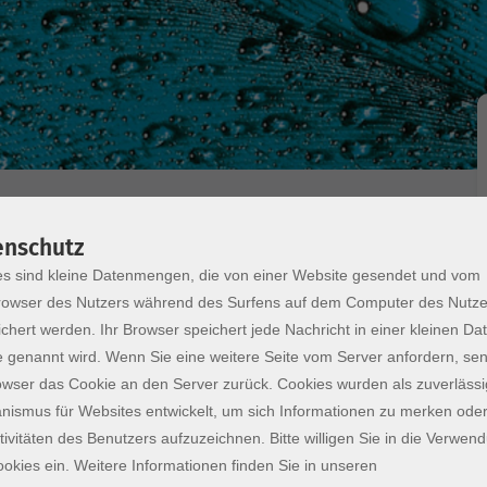
enschutz
s sind kleine Datenmengen, die von einer Website gesendet und vom
owser des Nutzers während des Surfens auf dem Computer des Nutze
chert werden. Ihr Browser speichert jede Nachricht in einer kleinen Dat
e keine Gelegenheit dazu haben, oder gerne mit
 genannt wird. Wenn Sie eine weitere Seite vom Server anfordern, se
lich in unsere Offene Werkstatt eingeladen. Sie
owser das Cookie an den Server zurück. Cookies wurden als zuverlässi
it allen zum Töpfern erforderlichen Materialien
ismus für Websites entwickelt, um sich Informationen zu merken oder
tzung der Drehscheiben ist nur möglich, wenn zuvor
tivitäten des Benutzers aufzuzeichnen. Bitte willigen Sie in die Verwen
rde.
okies ein. Weitere Informationen finden Sie in unseren