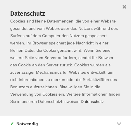
×
Datenschutz
Cookies sind kleine Datenmengen, die von einer Website
Skip to main content
You are here:
Programm
gesendet und vom Webbrowser des Nutzers während des
Surfens auf dem Computer des Nutzers gespeichert
werden. Ihr Browser speichert jede Nachricht in einer
kleinen Datei, die Cookie genannt wird. Wenn Sie eine
weitere Seite vom Server anfordern, sendet Ihr Browser
das Cookie an den Server zurück. Cookies wurden als
zuverlässiger Mechanismus für Websites entwickelt, um
sich Informationen zu merken oder die Surfaktivitäten des
Benutzers aufzuzeichnen. Bitte willigen Sie in die
Sie sind hier:
Verwendung von Cookies ein. Weitere Informationen finden
Kunst & Kultur
Sie in unseren Datenschutzhinweisen.
Datenschutz
NEU: Wie entsteht ein Krimi?
Grundlagen des Krimi-Schreibens
Notwendig