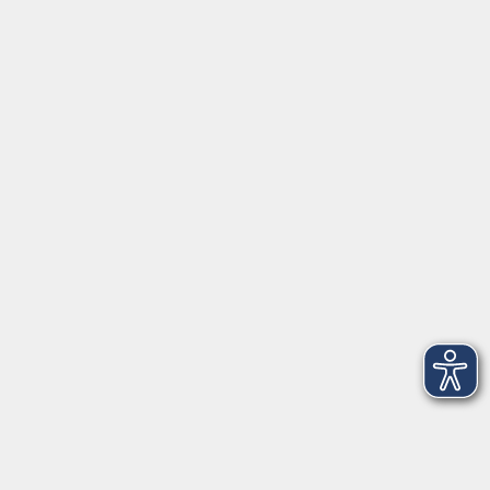
vhs Freising
Kammergasse 12
85354 Freising
Raum 106