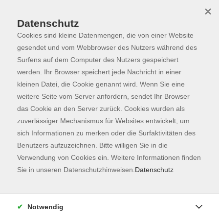
×
Datenschutz
Cookies sind kleine Datenmengen, die von einer Website
Skip to main content
You are here:
Programm
gesendet und vom Webbrowser des Nutzers während des
Surfens auf dem Computer des Nutzers gespeichert
werden. Ihr Browser speichert jede Nachricht in einer
kleinen Datei, die Cookie genannt wird. Wenn Sie eine
weitere Seite vom Server anfordern, sendet Ihr Browser
das Cookie an den Server zurück. Cookies wurden als
zuverlässiger Mechanismus für Websites entwickelt, um
sich Informationen zu merken oder die Surfaktivitäten des
Benutzers aufzuzeichnen. Bitte willigen Sie in die
Sie sind hier:
Verwendung von Cookies ein. Weitere Informationen finden
Kunst & Kultur
Sie in unseren Datenschutzhinweisen.
Datenschutz
NEU: Samstags-Studio mit Sallie Wunner -
Grundlagen des Zeichnens
Notwendig
Die Linie als Form (Teil 3)