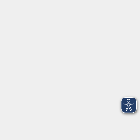
NEU: Märchen am Nachmittag
So. 27.09.2026 15:00
Freising
Führungen Weihenstephaner Gärten
Mo. 28.09.2026 15:00
Freising
NEU: Trauma im Kontext von Flucht und
Migration