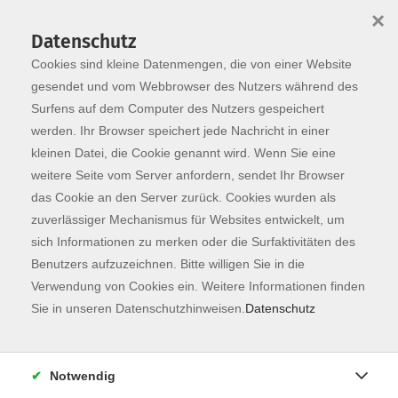
×
Datenschutz
Cookies sind kleine Datenmengen, die von einer Website
Skip to main content
You are here:
Programm
gesendet und vom Webbrowser des Nutzers während des
Surfens auf dem Computer des Nutzers gespeichert
werden. Ihr Browser speichert jede Nachricht in einer
kleinen Datei, die Cookie genannt wird. Wenn Sie eine
weitere Seite vom Server anfordern, sendet Ihr Browser
das Cookie an den Server zurück. Cookies wurden als
zuverlässiger Mechanismus für Websites entwickelt, um
sich Informationen zu merken oder die Surfaktivitäten des
Benutzers aufzuzeichnen. Bitte willigen Sie in die
Verwendung von Cookies ein. Weitere Informationen finden
132 Kurse
Sie in unseren Datenschutzhinweisen.
Datenschutz
zurück zu Fachbereiche
Kurse nach Themen
Notwendig
Kochen & Genießen
41