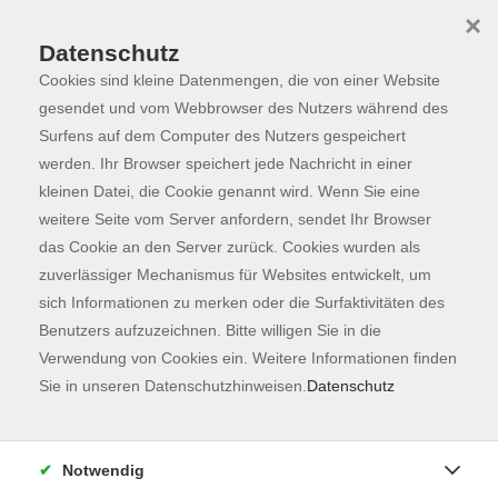
×
Datenschutz
Cookies sind kleine Datenmengen, die von einer Website
Skip to main content
You are here:
Über uns
Unsere Lehrkräfte
gesendet und vom Webbrowser des Nutzers während des
Surfens auf dem Computer des Nutzers gespeichert
werden. Ihr Browser speichert jede Nachricht in einer
kleinen Datei, die Cookie genannt wird. Wenn Sie eine
van Willigen, Chiara
weitere Seite vom Server anfordern, sendet Ihr Browser
das Cookie an den Server zurück. Cookies wurden als
Persönlichkeits- und
zuverlässiger Mechanismus für Websites entwickelt, um
Resilienztrainerin
sich Informationen zu merken oder die Surfaktivitäten des
Mein Name ist Chiara van
Benutzers aufzuzeichnen. Bitte willigen Sie in die
Willigen, ich bin ausgebildeter
Verwendung von Cookies ein. Weitere Informationen finden
Coach und zertifizierte
Sie in unseren Datenschutzhinweisen.
Datenschutz
DISG®Trainerin, Mutter von 2
Söhnen und arbeite seit über 30
Jahren mit Erwachsenen und
Notwendig
Jugendlichen.