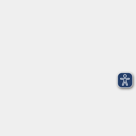
Erzielen.
Selbstbehauptungskurs Kids „Einfach
Stark wie ein Löwe“ – ganz ohne Brüllen“
Sa. 24.10.2026 10:00
Freising
zurück zur Übersicht