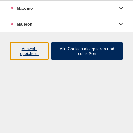
Angefangen habe ich als
Matomo
Animateurin auf Campingplätzen
und in Feriendörfern. Es war eine
Maileon
unglaublich schöne Erfahrung,
innerhalb von wenigen Tagen
Events und Shows auf die Beine
Auswahl
Alle Cookies akzeptieren und
zu stellen - mit Menschen und
speichern
schließen
Kindern die sich vorher noch nie
gesehen hatten und die meistens
nicht mal die gleiche Sprache
gesprochen haben.
Da wurde mir klar, wie wichtig es
ist, sich trotz Unterschiede, auf das
Verbindende zu konzentrieren.
Denn dies hat zur Folge, dass wir
uns gegenseitig unterstützen und
respektieren statt zu mobben oder
auszugrenzen.