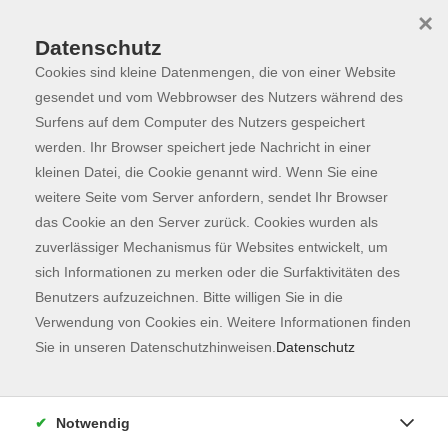
×
Datenschutz
Cookies sind kleine Datenmengen, die von einer Website
Skip to main content
You are here:
Programm
gesendet und vom Webbrowser des Nutzers während des
Surfens auf dem Computer des Nutzers gespeichert
werden. Ihr Browser speichert jede Nachricht in einer
kleinen Datei, die Cookie genannt wird. Wenn Sie eine
Der Kurs konnte nicht gefunden werden.
weitere Seite vom Server anfordern, sendet Ihr Browser
das Cookie an den Server zurück. Cookies wurden als
zuverlässiger Mechanismus für Websites entwickelt, um
Kontaktformular
sich Informationen zu merken oder die Surfaktivitäten des
Impressum
Benutzers aufzuzeichnen. Bitte willigen Sie in die
AGB
Verwendung von Cookies ein. Weitere Informationen finden
Sie in unseren Datenschutzhinweisen.
Datenschutz
Datenschutzerklärung
Sitemap
Widerruf
Notwendig