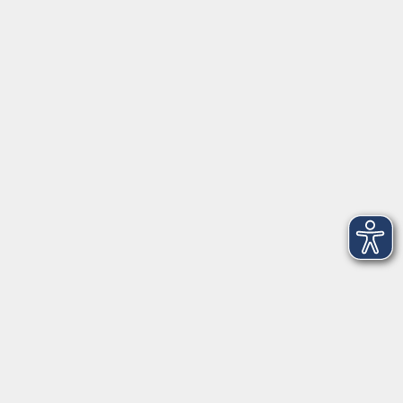
gelungene Leben"
Di. 20.10.2026 19:30
Stadtbibliothek
NEU: Deutsche Einheit: Jungsein in
Demokratie und Diktatur - ONLINE
Di. 10.11.2026 18:00
Live Online
NEU: Gesellschaft im Widerstreit –
Polarisierung verstehen und überwinden -
ONLINE
Di. 24.11.2026 18:30
Live Online