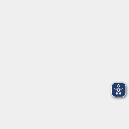
Deutsch als Zweitsprache A2.2
Mo. 26.10.2026 08:30
Freising
Deutsch als Zweitsprache A1.1
Mo. 12.10.2026 18:00
Freising
Orientierungskurs