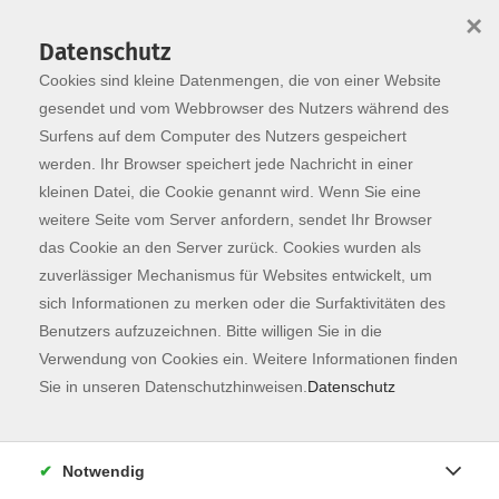
×
Datenschutz
Cookies sind kleine Datenmengen, die von einer Website
Skip to main content
You are here:
Programm
gesendet und vom Webbrowser des Nutzers während des
Surfens auf dem Computer des Nutzers gespeichert
werden. Ihr Browser speichert jede Nachricht in einer
kleinen Datei, die Cookie genannt wird. Wenn Sie eine
weitere Seite vom Server anfordern, sendet Ihr Browser
das Cookie an den Server zurück. Cookies wurden als
zuverlässiger Mechanismus für Websites entwickelt, um
sich Informationen zu merken oder die Surfaktivitäten des
Benutzers aufzuzeichnen. Bitte willigen Sie in die
Sie sind hier:
Verwendung von Cookies ein. Weitere Informationen finden
Sprachen
Deutsch
Sie in unseren Datenschutzhinweisen.
Datenschutz
Deutsch Integrationskurse
Deutsch als Zweitsprache A2.1
Notwendig
Integrationskurs 76 - Modul 3