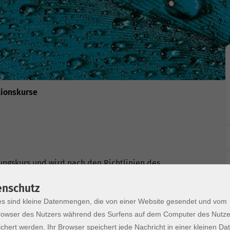
tionskurse
ungskurs und wird nach den Richtlinien des
durchgeführt.
enschutz
sprechend dem Gemeinsamen Europäischen
s sind kleine Datenmengen, die von einer Website gesendet und vom
owser des Nutzers während des Surfens auf dem Computer des Nutze
chert werden. Ihr Browser speichert jede Nachricht in einer kleinen Dat