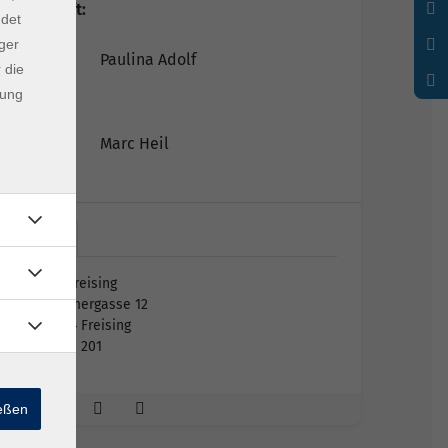
Lehrkraft:
ndet
ger
Paulina Adolf
 die
dung
Marc Heil
vhs…
vhs Freising
Kammergasse 12
85354 Freising
Raum 201
ießen