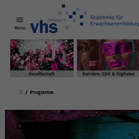
Menü
Skip to main content
Gesellschaft
Karriere, EDV & Digitales
You are here:
Programm