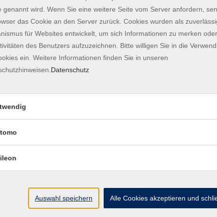
eitag
 genannt wird. Wenn Sie eine weitere Seite vom Server anfordern, se
in Unterricht statt. Der Unterricht an Feiertagen
owser das Cookie an den Server zurück. Cookies wurden als zuverlässi
ismus für Websites entwickelt, um sich Informationen zu merken oder
tivitäten des Benutzers aufzuzeichnen. Bitte willigen Sie in die Verwen
gsschein; 390 EUR (Zahlung in 2 Raten möglich) für
okies ein. Weitere Informationen finden Sie in unseren
schutzhinweisen.
Datenschutz
Einstufung möglich. Bitte kommen Sie während
und Freitag von 10 bis 12 Uhr sowie Donnerstag von
twendig
hricht an
deutsch@vhs-freising.org
schreiben oder
tomo
n die Integration in Gesellschaft und Arbeitsmarkt,
terstützt.
ileon
Auswahl speichern
Alle Cookies akzeptieren und schl