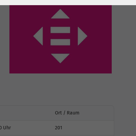
Ort / Raum
0 Uhr
201