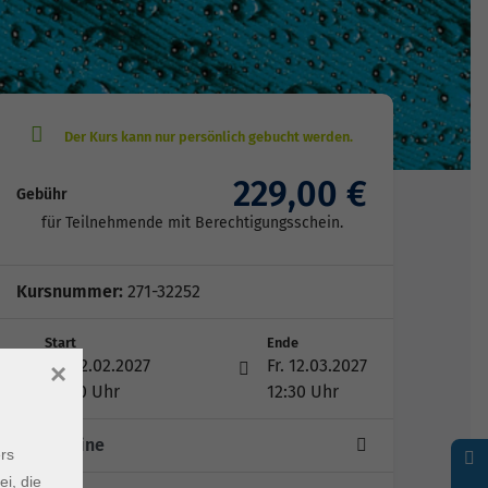
229,00 €
Gebühr
für Teilnehmende mit Berechtigungsschein.
Kursnummer:
271-32252
Start
Ende
Di. 02.02.2027
Fr. 12.03.2027
×
08:30 Uhr
12:30 Uhr
20 Termine
rs
ei, die