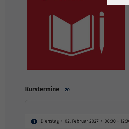
Kurstermine
20
Dienstag
•
02. Februar 2027
•
08:30 – 12:3
1