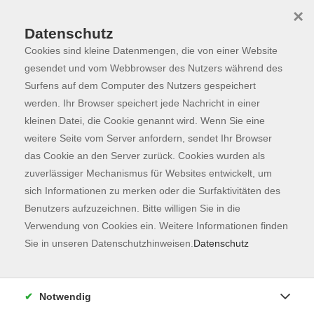
×
Datenschutz
Cookies sind kleine Datenmengen, die von einer Website
Skip to main content
You are here:
Programm
gesendet und vom Webbrowser des Nutzers während des
Surfens auf dem Computer des Nutzers gespeichert
werden. Ihr Browser speichert jede Nachricht in einer
kleinen Datei, die Cookie genannt wird. Wenn Sie eine
weitere Seite vom Server anfordern, sendet Ihr Browser
das Cookie an den Server zurück. Cookies wurden als
zuverlässiger Mechanismus für Websites entwickelt, um
sich Informationen zu merken oder die Surfaktivitäten des
Benutzers aufzuzeichnen. Bitte willigen Sie in die
Sie sind hier:
Verwendung von Cookies ein. Weitere Informationen finden
Sprachen
Deutsch
Sie in unseren Datenschutzhinweisen.
Datenschutz
Deutsch Integrationskurse
Orientierungskurs
Notwendig
zu Integrationskurs 74