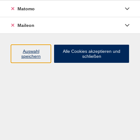
Der Besuch des Kurses dient der gesellschaftlichen
Matomo
und arbeitsweltorientierten Integration von
Zuwanderern nach Abschluss des
Maileon
Integrationssprachkurses. Vermittelt werden
Kenntnisse der Rechtsordnung, Wissen über Rechts-
und Sozialstaat und die Möglichkeit - auch der
Auswahl
Alle Cookies akzeptieren und
politischen - Mitwirkung in unserer Gesellschaft.
speichern
schließen
Weitere Themen sind die Geschichte der Demokratie
in Deutschland, Kultur und Geistesgeschichte,
Landeskunde und Religion.
Jedes Modul dauert 5 Wochen, auch der
Orientierungskurs und wird nach den Richtlinien des
Bundesamts für Migration und Flüchtlinge (BAMF)
durchgeführt.
In diesem Modul werden Deutschkenntnisse
entsprechend dem Gemeinsamen Europäischen