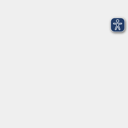
104
3
Mittwoch, 30. September 2026
13:30 – 17:30 Uhr
104
4
Donnerstag, 01. Oktober 2026
13:30 – 17:30 Uhr
104