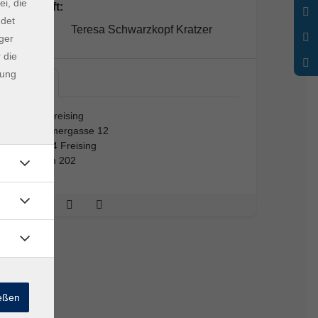
ei, die
Lehrkraft:
ndet
Teresa Schwarzkopf Kratzer
ger
 die
dung
vhs…
vhs Freising
Kammergasse 12
85354 Freising
Raum 202
ießen