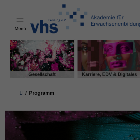
Menü
Skip to main content
Gesellschaft
Karriere, EDV & Digitales
You are here:
Programm