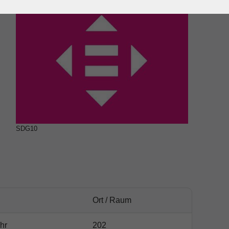
SDG10
Ort / Raum
hr
202