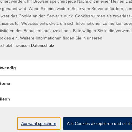
chert werden. Ihr Browser speichert jede Nachricht in einer kleinen Dat
 genannt wird. Wenn Sie eine weitere Seite vom Server anfordern, se
 Unterricht statt. Der Unterricht an Feiertagen wird
owser das Cookie an den Server zurück. Cookies wurden als zuverlässi
ismus für Websites entwickelt, um sich Informationen zu merken oder
tivitäten des Benutzers aufzuzeichnen. Bitte willigen Sie in die Verwen
ngsschein; 390 EUR (Zahlung in 2 Raten möglich)
okies ein. Weitere Informationen finden Sie in unseren
schutzhinweisen.
Datenschutz
instufung möglich. Bitte kommen Sie während
nd Freitag von 10 bis 12 Uhr sowie Donnerstag von
richt an
deutsch@vhs-freising.org
schreiben oder uns
twendig
tomo
die Integration in Gesellschaft und Arbeitsmarkt,
erstützt.
ileon
Auswahl speichern
Alle Cookies akzeptieren und schl