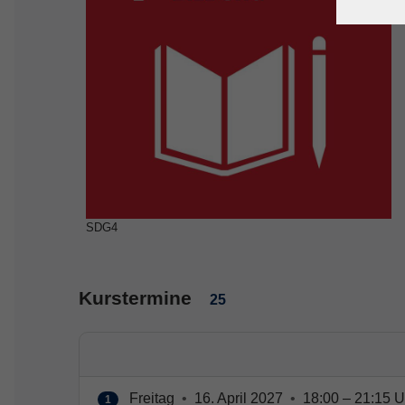
SDG4
Kurstermine
25
Freitag
•
16. April 2027
•
18:00 – 21:15 U
1