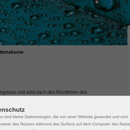
ationskurse
ngskurs und wird nach den Richtlinien des
durchgeführt.
enschutz
sprechend dem Gemeinsamen Europäischen
s sind kleine Datenmengen, die von einer Website gesendet und vom
owser des Nutzers während des Surfens auf dem Computer des Nutze