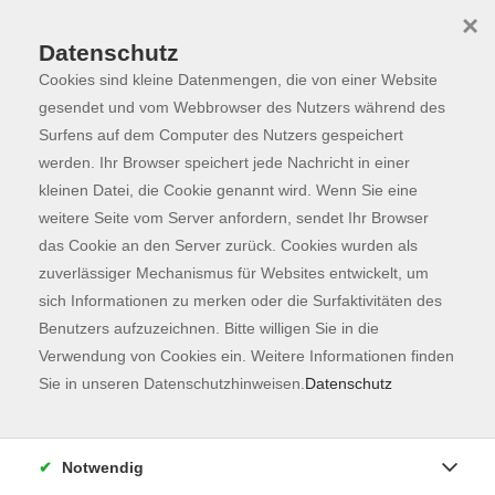
×
Datenschutz
Cookies sind kleine Datenmengen, die von einer Website
Skip to main content
You are here:
Programm
gesendet und vom Webbrowser des Nutzers während des
Surfens auf dem Computer des Nutzers gespeichert
werden. Ihr Browser speichert jede Nachricht in einer
kleinen Datei, die Cookie genannt wird. Wenn Sie eine
weitere Seite vom Server anfordern, sendet Ihr Browser
das Cookie an den Server zurück. Cookies wurden als
zuverlässiger Mechanismus für Websites entwickelt, um
sich Informationen zu merken oder die Surfaktivitäten des
Benutzers aufzuzeichnen. Bitte willigen Sie in die
Sie sind hier:
Verwendung von Cookies ein. Weitere Informationen finden
Sprachen
Deutsch
Sie in unseren Datenschutzhinweisen.
Datenschutz
Deutsch Integrationskurse
Deutsch als Zweitsprache A1.1
Notwendig
Integrationskurs 79 - Modul 1