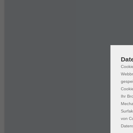
Dat
Cookie
Webbr
gespei
Cookie
Ihr Br
Mechan
Surfak
von Co
Daten