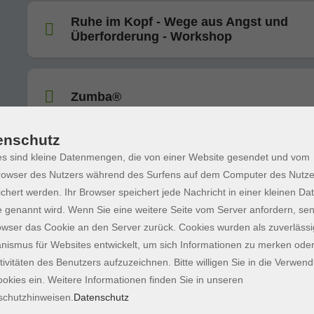
Ruhe im Kopf - Wege aus Angst und
Überforderung - Workshop
Zumba®
enschutz
s sind kleine Datenmengen, die von einer Website gesendet und vom
Zumba®
owser des Nutzers während des Surfens auf dem Computer des Nutze
chert werden. Ihr Browser speichert jede Nachricht in einer kleinen Dat
 genannt wird. Wenn Sie eine weitere Seite vom Server anfordern, se
owser das Cookie an den Server zurück. Cookies wurden als zuverlässi
Traditionelles Taekwon-Do für Anfänger
ismus für Websites entwickelt, um sich Informationen zu merken oder
tivitäten des Benutzers aufzuzeichnen. Bitte willigen Sie in die Verwen
okies ein. Weitere Informationen finden Sie in unseren
MBSR-8-Wochen-Kurs
schutzhinweisen.
Datenschutz
Stressbewältigung durch Achtsamkeit