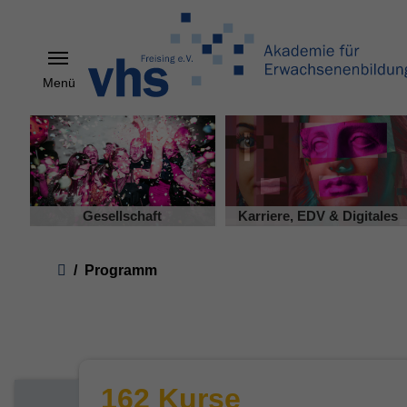
Menü
Skip to main content
Gesellschaft
Karriere, EDV & Digitales
You are here:
Programm
162 Kurse