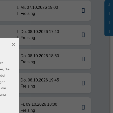
Mi. 07.10.2026 19:00
Freising
Do. 08.10.2026 17:40
Freising
×
Do. 08.10.2026 18:50
Freising
rs
ei, die
ndet
Do. 08.10.2026 19:45
ger
Innen
Freising
 die
dung
Fr. 09.10.2026 18:00
Freising