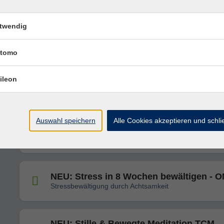
twendig
First Aidvantage - Erste-Hilfe-Kurs
tomo
NEU: Klang und Kinesiologie - Stress lö
ileon
durch Bewegung und Klang
Auswahl speichern
Alle Cookies akzeptieren und schl
NEU: Fokuswechsel durch kreatives
Schreiben - Workshop
NEU: Stress in 8 Wochen bewältigen - 
Stressbewältigung durch Achtsamkeit
NEU: Stille & Bewegte Meditation TCM