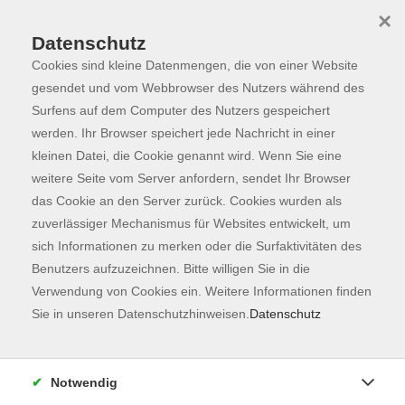
×
Datenschutz
Cookies sind kleine Datenmengen, die von einer Website
Skip to main content
You are here:
Programm
gesendet und vom Webbrowser des Nutzers während des
Surfens auf dem Computer des Nutzers gespeichert
werden. Ihr Browser speichert jede Nachricht in einer
kleinen Datei, die Cookie genannt wird. Wenn Sie eine
weitere Seite vom Server anfordern, sendet Ihr Browser
das Cookie an den Server zurück. Cookies wurden als
zuverlässiger Mechanismus für Websites entwickelt, um
sich Informationen zu merken oder die Surfaktivitäten des
Benutzers aufzuzeichnen. Bitte willigen Sie in die
Verwendung von Cookies ein. Weitere Informationen finden
60 Kurse
Sie in unseren Datenschutzhinweisen.
Datenschutz
zurück zu Fachbereiche
Kurse nach Themen
Notwendig
Karriere
33