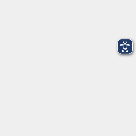
Ergebnisse filtern
mehr laden
Keine passenden Kurse gefunden.
mehr laden
Kontaktformular
Impressum
AGB
Datenschutzerklärung
Sitemap
Widerruf