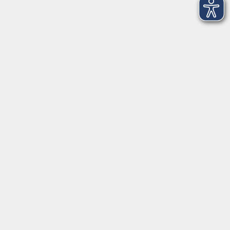
Bitte beachten Sie in diesem Zusammenhang auch
unsere allgemeinen Geschäftsbedingungen.
Ergebnisse filtern
mehr laden
Keine passenden Kurse gefunden.
mehr laden
Kontaktformular
Impressum
AGB
Datenschutzerklärung