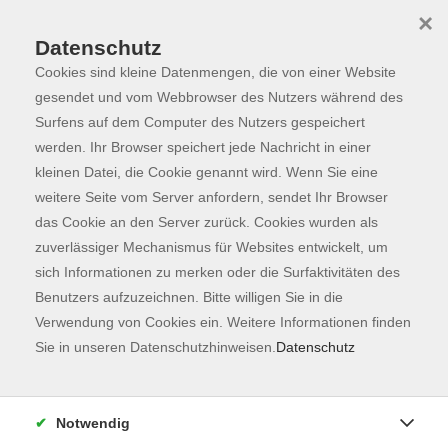
×
Datenschutz
Cookies sind kleine Datenmengen, die von einer Website
Skip to main content
You are here:
Programm
gesendet und vom Webbrowser des Nutzers während des
Surfens auf dem Computer des Nutzers gespeichert
werden. Ihr Browser speichert jede Nachricht in einer
kleinen Datei, die Cookie genannt wird. Wenn Sie eine
weitere Seite vom Server anfordern, sendet Ihr Browser
das Cookie an den Server zurück. Cookies wurden als
zuverlässiger Mechanismus für Websites entwickelt, um
sich Informationen zu merken oder die Surfaktivitäten des
Benutzers aufzuzeichnen. Bitte willigen Sie in die
Verwendung von Cookies ein. Weitere Informationen finden
143 Kurse
Sie in unseren Datenschutzhinweisen.
Datenschutz
zurück zu Fachbereiche
Kurse nach Themen
Notwendig
Sprachberatung
7