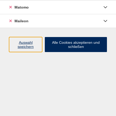
Informationen zu Stadtführungen
Matomo
und kulturellen Veranstaltungen in
der schönen Domstadt an der Isar.
Maileon
Sie erhalten natürlich auch
Broschüren, Stadtpläne und
kleinere Souvenirs. Prospekte zu
den umliegenden Ausflugszielen
Auswahl
Alle Cookies akzeptieren und
speichern
schließen
oder Radkarten zur Region, wie
etwa zum nahe gelegenen
Hopfenanbaugebiet Hallertau im
nördlichen Freisinger Hinterland,
liegen ebenfalls zur Mitnahme aus.
In der Touristinformation ist
übrigens auch der städtische
Kartenvorverkauf für Freisinger
Veranstaltungen und Tickets des
Kartenvorverkaufsystems
München Ticket integriert.