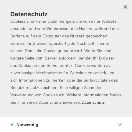
×
Datenschutz
Cookies sind kleine Datenmengen, die von einer Website
Skip to main content
You are here:
Dozierende
gesendet und vom Webbrowser des Nutzers während des
Surfens auf dem Computer des Nutzers gespeichert
werden. Ihr Browser speichert jede Nachricht in einer
kleinen Datei, die Cookie genannt wird. Wenn Sie eine
Stadt Freising,
weitere Seite vom Server anfordern, sendet Ihr Browser
Touristinfo
das Cookie an den Server zurück. Cookies wurden als
zuverlässiger Mechanismus für Websites entwickelt, um
Informationen zu Ihrem Besuch in
sich Informationen zu merken oder die Surfaktivitäten des
Freising finden Sie unter
Benutzers aufzuzeichnen. Bitte willigen Sie in die
https://tourismus.freising.de/service/tou
Verwendung von Cookies ein. Weitere Informationen finden
und natürlich vor Ort in der
Sie in unseren Datenschutzhinweisen.
Datenschutz
Touristinformation Freising. Die
Mitarbeiterinnen und Mitarbeiter
beraten Sie gerne persönlich und
Notwendig
versorgen Sie mit tagesaktuellen