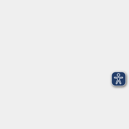
Keine passenden Kurse gefunden.
zurück zur Übersicht
Kontaktformular
Impressum
AGB
Datenschutzerklärung