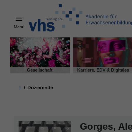
Menü
Skip to main content
Gesellschaft
Karriere, EDV & Digitales
You are here:
Dozierende
Gorges, Al