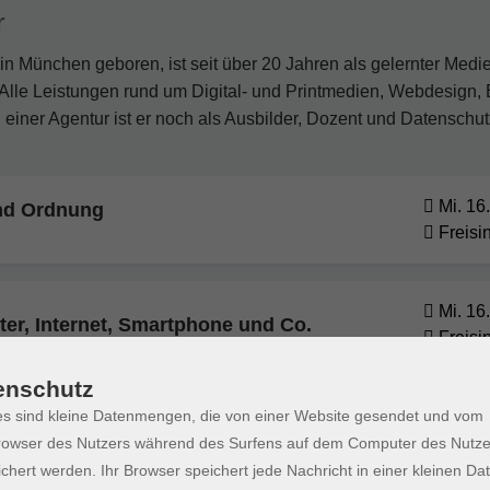
r
n München geboren, ist seit über 20 Jahren als gelernter Medien
lle Leistungen rund um Digital- und Printmedien, Webdesign,
 einer Agentur ist er noch als Ausbilder, Dozent und Datenschut
Mi. 16
und Ordnung
Freisi
Mi. 16
r, Internet, Smartphone und Co.
Freisi
enschutz
s sind kleine Datenmengen, die von einer Website gesendet und vom
Mi. 16
r, Internet, Smartphone und Co.
Freisi
owser des Nutzers während des Surfens auf dem Computer des Nutze
chert werden. Ihr Browser speichert jede Nachricht in einer kleinen Dat