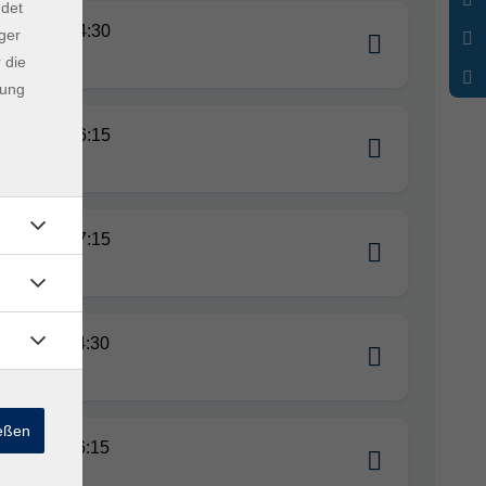
ndet
.10.2026 14:30
ger
ng
 die
dung
.10.2026 16:15
ng
.10.2026 17:15
ng
.11.2026 14:30
ng
ießen
.11.2026 16:15
ng