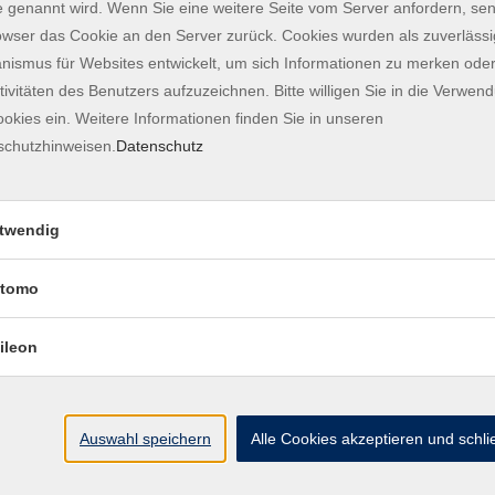
 genannt wird. Wenn Sie eine weitere Seite vom Server anfordern, se
Mi. 14
att
owser das Cookie an den Server zurück. Cookies wurden als zuverlässi
Freisi
ismus für Websites entwickelt, um sich Informationen zu merken oder
tivitäten des Benutzers aufzuzeichnen. Bitte willigen Sie in die Verwen
okies ein. Weitere Informationen finden Sie in unseren
Mi. 14
schutzhinweisen.
Datenschutz
r, Internet, Smartphone und Co.
Freisi
twendig
Mi. 14
r, Internet, Smartphone und Co.
Freisi
tomo
ileon
Mi. 18
26
Freisi
Auswahl speichern
Alle Cookies akzeptieren und schl
Mi. 18
r, Internet, Smartphone und Co.
Freisi