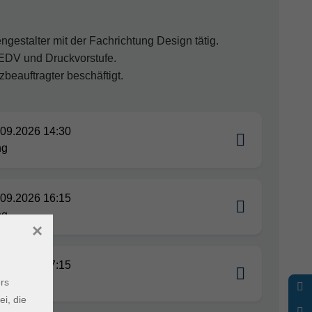
gestalter mit der Fachrichtung Design tätig.
 EDV und Druckvorstufe.
zbeauftragter beschäftigt.
.09.2026 14:30
ng
.09.2026 16:15
ng
×
.09.2026 17:15
ng
rs
ei, die