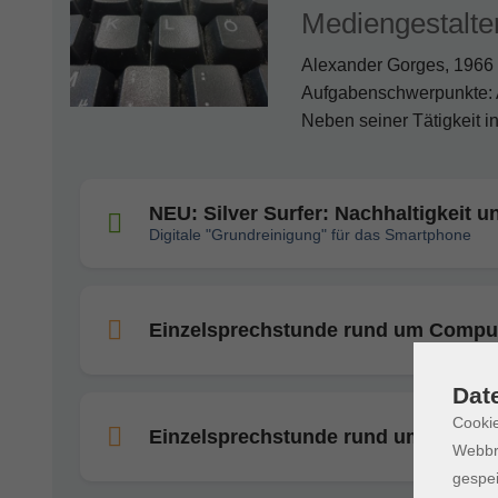
Mediengestalte
Alexander Gorges, 1966 i
Aufgabenschwerpunkte: A
Neben seiner Tätigkeit in
NEU: Silver Surfer: Nachhaltigkeit 
Digitale "Grundreinigung" für das Smartphone
Einzelsprechstunde rund um Compute
Dat
Cookie
Einzelsprechstunde rund um Compute
Webbr
gespei