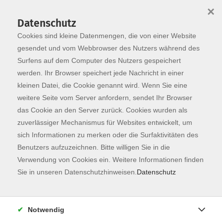
×
Datenschutz
Cookies sind kleine Datenmengen, die von einer Website
Skip to main content
You are here:
Dozierende
gesendet und vom Webbrowser des Nutzers während des
Surfens auf dem Computer des Nutzers gespeichert
werden. Ihr Browser speichert jede Nachricht in einer
kleinen Datei, die Cookie genannt wird. Wenn Sie eine
Kaiser, Dipl.-Ing. (TU)
weitere Seite vom Server anfordern, sendet Ihr Browser
Marion
das Cookie an den Server zurück. Cookies wurden als
zuverlässiger Mechanismus für Websites entwickelt, um
Zertifizierte GFK-Trainerin
sich Informationen zu merken oder die Surfaktivitäten des
und Coach, Heilpraktikerin
Benutzers aufzuzeichnen. Bitte willigen Sie in die
für P
Verwendung von Cookies ein. Weitere Informationen finden
Nach einigen Jahren
Sie in unseren Datenschutzhinweisen.
Datenschutz
Praxiserfahrung als Ingenieurin,
zog es mich mehr zum Menschen
hin.
Notwendig
Mit meinen Ausbildungen zur