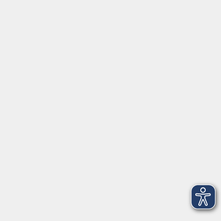
NEU: MHFA Ersthelfer-Kurs – ErsthelferIn für
psychische Gesundheit
Mi. 25.11.2026 09:30
Freising
SelbstCoaching - Weiterbildung
Fr. 29.01.2027 14:00
Freising
zurück zur Übersicht