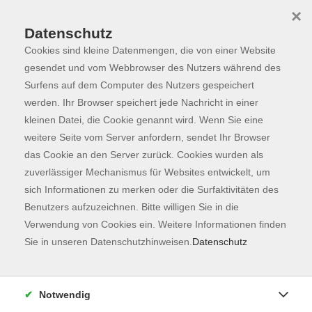
×
Datenschutz
Cookies sind kleine Datenmengen, die von einer Website
Skip to main content
You are here:
Programm
gesendet und vom Webbrowser des Nutzers während des
Surfens auf dem Computer des Nutzers gespeichert
werden. Ihr Browser speichert jede Nachricht in einer
kleinen Datei, die Cookie genannt wird. Wenn Sie eine
weitere Seite vom Server anfordern, sendet Ihr Browser
das Cookie an den Server zurück. Cookies wurden als
zuverlässiger Mechanismus für Websites entwickelt, um
sich Informationen zu merken oder die Surfaktivitäten des
Benutzers aufzuzeichnen. Bitte willigen Sie in die
Verwendung von Cookies ein. Weitere Informationen finden
2 Kurse
Sie in unseren Datenschutzhinweisen.
Datenschutz
zurück zu Sprachen
Kurse nach Themen
Notwendig
Zertifikat Deutsch
2