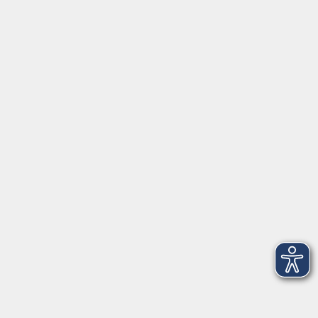
Ergebnisse filtern
Vorbereitung auf die Deutschprüfung
Goethe-Zertifikat B1 am 17.10.2026
Sa. 19.09.2026 09:00
Freising
Goethe-Zertifikat B1 - Deutsch
Sa. 17.10.2026 08:00
Freising