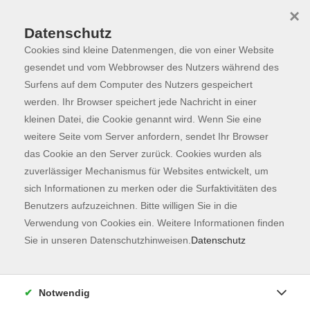
×
Datenschutz
Cookies sind kleine Datenmengen, die von einer Website
Skip to main content
You are here:
Programm
gesendet und vom Webbrowser des Nutzers während des
Surfens auf dem Computer des Nutzers gespeichert
werden. Ihr Browser speichert jede Nachricht in einer
kleinen Datei, die Cookie genannt wird. Wenn Sie eine
weitere Seite vom Server anfordern, sendet Ihr Browser
das Cookie an den Server zurück. Cookies wurden als
zuverlässiger Mechanismus für Websites entwickelt, um
sich Informationen zu merken oder die Surfaktivitäten des
Benutzers aufzuzeichnen. Bitte willigen Sie in die
Sie sind hier:
Verwendung von Cookies ein. Weitere Informationen finden
Kochen & Genießen
Sie in unseren Datenschutzhinweisen.
Datenschutz
NEU: Traditionelles Weihnachtsgebäck
Notwendig
Lassen Sie den Duft von Weihnachten aufsteigen!