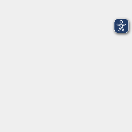
3
Mittwoch, 25. November 2026
09:00 – 16:00 Uhr
206
4
Donnerstag, 26. November 2026
09:00 – 16:00 Uhr
206