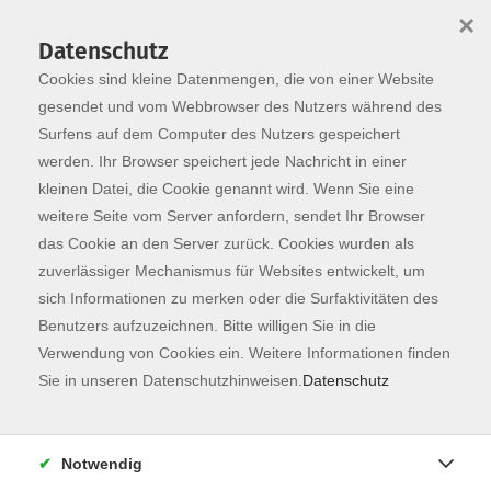
×
Datenschutz
Cookies sind kleine Datenmengen, die von einer Website
Skip to main content
You are here:
Programm
gesendet und vom Webbrowser des Nutzers während des
Surfens auf dem Computer des Nutzers gespeichert
werden. Ihr Browser speichert jede Nachricht in einer
kleinen Datei, die Cookie genannt wird. Wenn Sie eine
weitere Seite vom Server anfordern, sendet Ihr Browser
das Cookie an den Server zurück. Cookies wurden als
zuverlässiger Mechanismus für Websites entwickelt, um
sich Informationen zu merken oder die Surfaktivitäten des
Benutzers aufzuzeichnen. Bitte willigen Sie in die
Sie sind hier:
Verwendung von Cookies ein. Weitere Informationen finden
Lufthansa
Sie in unseren Datenschutzhinweisen.
Datenschutz
Spanisch Prüfungsvorbereitung
(Europäischer Referenzrahmen A2/B1)
Notwendig