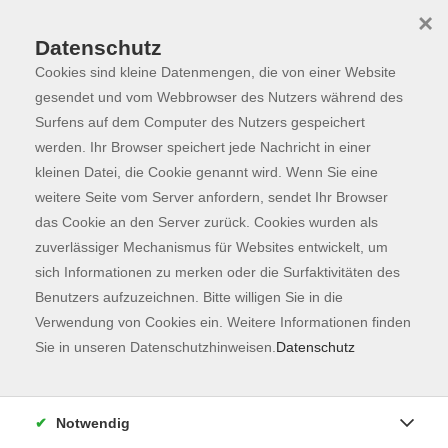
×
Datenschutz
Cookies sind kleine Datenmengen, die von einer Website
Skip to main content
You are here:
Programm
gesendet und vom Webbrowser des Nutzers während des
Surfens auf dem Computer des Nutzers gespeichert
werden. Ihr Browser speichert jede Nachricht in einer
kleinen Datei, die Cookie genannt wird. Wenn Sie eine
Der Kurs konnte nicht gefunden werden.
weitere Seite vom Server anfordern, sendet Ihr Browser
das Cookie an den Server zurück. Cookies wurden als
zuverlässiger Mechanismus für Websites entwickelt, um
Kontaktformular
sich Informationen zu merken oder die Surfaktivitäten des
Impressum
Benutzers aufzuzeichnen. Bitte willigen Sie in die
AGB
Verwendung von Cookies ein. Weitere Informationen finden
Sie in unseren Datenschutzhinweisen.
Datenschutz
Datenschutzerklärung
Sitemap
Widerruf
Notwendig