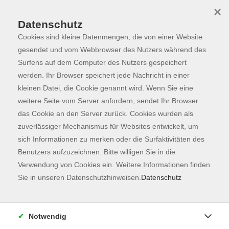
×
Datenschutz
Cookies sind kleine Datenmengen, die von einer Website
Skip to main content
You are here:
Programm
gesendet und vom Webbrowser des Nutzers während des
Surfens auf dem Computer des Nutzers gespeichert
werden. Ihr Browser speichert jede Nachricht in einer
kleinen Datei, die Cookie genannt wird. Wenn Sie eine
weitere Seite vom Server anfordern, sendet Ihr Browser
das Cookie an den Server zurück. Cookies wurden als
zuverlässiger Mechanismus für Websites entwickelt, um
sich Informationen zu merken oder die Surfaktivitäten des
Benutzers aufzuzeichnen. Bitte willigen Sie in die
Sie sind hier:
Verwendung von Cookies ein. Weitere Informationen finden
vhs.kostenfrei
Sie in unseren Datenschutzhinweisen.
Datenschutz
NEU: Natur erleben - mit allen Sinnen
Notwendig
Im Rahmen des Projekts CommuniTree Freising