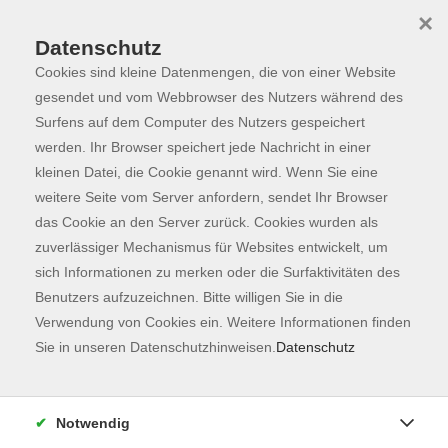
×
Datenschutz
Cookies sind kleine Datenmengen, die von einer Website
Skip to main content
You are here:
Dozierende
gesendet und vom Webbrowser des Nutzers während des
Surfens auf dem Computer des Nutzers gespeichert
werden. Ihr Browser speichert jede Nachricht in einer
kleinen Datei, die Cookie genannt wird. Wenn Sie eine
Schmack, Dr. Julia
weitere Seite vom Server anfordern, sendet Ihr Browser
das Cookie an den Server zurück. Cookies wurden als
Ökologin und
zuverlässiger Mechanismus für Websites entwickelt, um
Insektenforscherin
sich Informationen zu merken oder die Surfaktivitäten des
Benutzers aufzuzeichnen. Bitte willigen Sie in die
Verwendung von Cookies ein. Weitere Informationen finden
NEU: Natur erleben - mit allen Sinnen
Sie in unseren Datenschutzhinweisen.
Datenschutz
Sa. 01.08.2026 13:00
Freising
Notwendig