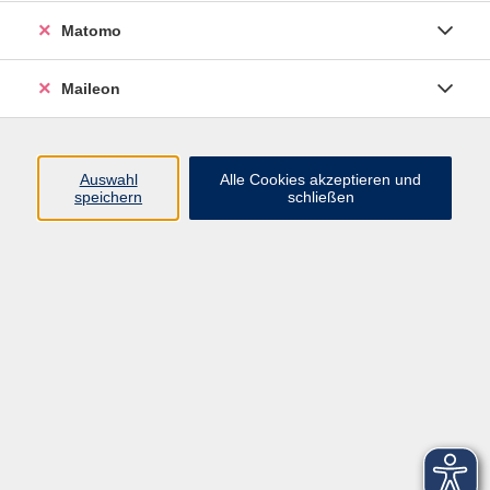
Matomo
NEU: Naturnahe Flächenpflege mit
Augenmaß - Balance zwischen Ästhetik
Maileon
und Ökologie
Sa. 17.10.2026 13:00
Freising
Auswahl
Alle Cookies akzeptieren und
speichern
schließen
zurück zur Übersicht