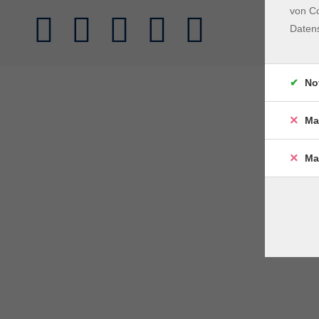
von Co
Daten
No
Ma
Ma