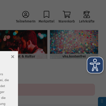
TeilnehmerIn
Merkzettel
Warenkorb
Lehrkräfte
×
Kunst & Kultur
vhs.kostenfrei
rs
ei, die
ndet
ger
 die
dung