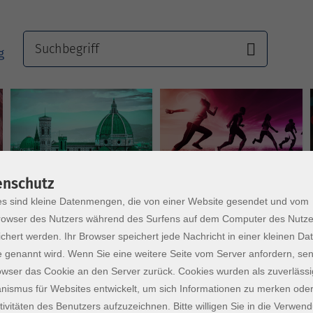
Sprachen
Gesundheit
enschutz
s sind kleine Datenmengen, die von einer Website gesendet und vom
owser des Nutzers während des Surfens auf dem Computer des Nutze
chert werden. Ihr Browser speichert jede Nachricht in einer kleinen Dat
 genannt wird. Wenn Sie eine weitere Seite vom Server anfordern, se
owser das Cookie an den Server zurück. Cookies wurden als zuverlässi
ismus für Websites entwickelt, um sich Informationen zu merken oder
tivitäten des Benutzers aufzuzeichnen. Bitte willigen Sie in die Verwen