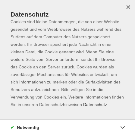
×
Datenschutz
Cookies sind kleine Datenmengen, die von einer Website
Skip to main content
You are here:
Programm
gesendet und vom Webbrowser des Nutzers während des
Surfens auf dem Computer des Nutzers gespeichert
werden. Ihr Browser speichert jede Nachricht in einer
kleinen Datei, die Cookie genannt wird. Wenn Sie eine
Der Kurs konnte nicht gefunden werden.
weitere Seite vom Server anfordern, sendet Ihr Browser
das Cookie an den Server zurück. Cookies wurden als
zuverlässiger Mechanismus für Websites entwickelt, um
Kontaktformular
sich Informationen zu merken oder die Surfaktivitäten des
Impressum
Benutzers aufzuzeichnen. Bitte willigen Sie in die
AGB
Verwendung von Cookies ein. Weitere Informationen finden
Sie in unseren Datenschutzhinweisen.
Datenschutz
Datenschutzerklärung
Sitemap
Widerruf
Notwendig