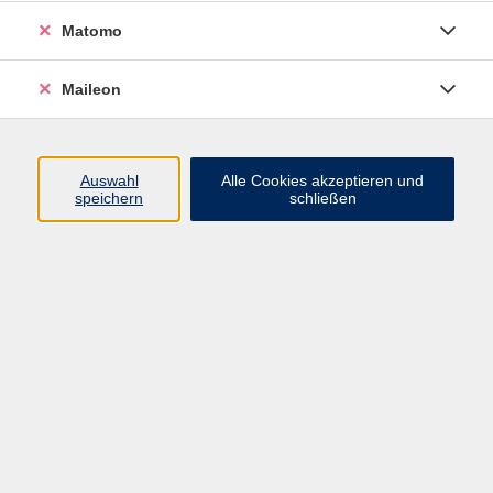
Matomo
Spanisch A2 / B1
Maileon
Do. 24.09.2026 19:30
Freising
Auswahl
Alle Cookies akzeptieren und
speichern
schließen
NEU: Spanisch A1 - AnfängerInnen
Mo. 28.09.2026 16:30
Freising