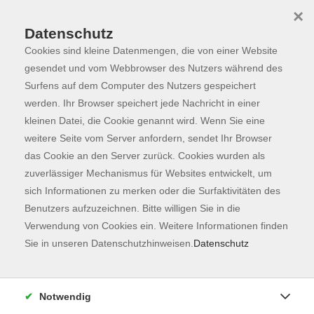
×
Datenschutz
Cookies sind kleine Datenmengen, die von einer Website
Skip to main content
You are here:
Dozierende
gesendet und vom Webbrowser des Nutzers während des
Surfens auf dem Computer des Nutzers gespeichert
werden. Ihr Browser speichert jede Nachricht in einer
kleinen Datei, die Cookie genannt wird. Wenn Sie eine
weitere Seite vom Server anfordern, sendet Ihr Browser
Alabarces Lopez,
das Cookie an den Server zurück. Cookies wurden als
Ramon
zuverlässiger Mechanismus für Websites entwickelt, um
Lehrkraft für Spanisch
sich Informationen zu merken oder die Surfaktivitäten des
Benutzers aufzuzeichnen. Bitte willigen Sie in die
Verwendung von Cookies ein. Weitere Informationen finden
Sie in unseren Datenschutzhinweisen.
Datenschutz
Spanisch A2
Do. 24.09.2026 18:00
Freising
Notwendig