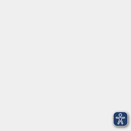
Deutsch als Zweitsprache A2.1
Mo. 15.02.2027 18:00
Freising
NEU: Deutsch als Zweitsprache B2 - Teil 2
von 4
Mi. 18.11.2026 08:30
Freising
Deutsch als Zweitsprache A1.2