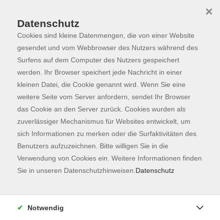
×
Datenschutz
Cookies sind kleine Datenmengen, die von einer Website
Skip to main content
You are here:
Programm
gesendet und vom Webbrowser des Nutzers während des
Surfens auf dem Computer des Nutzers gespeichert
werden. Ihr Browser speichert jede Nachricht in einer
kleinen Datei, die Cookie genannt wird. Wenn Sie eine
weitere Seite vom Server anfordern, sendet Ihr Browser
das Cookie an den Server zurück. Cookies wurden als
zuverlässiger Mechanismus für Websites entwickelt, um
sich Informationen zu merken oder die Surfaktivitäten des
Benutzers aufzuzeichnen. Bitte willigen Sie in die
Verwendung von Cookies ein. Weitere Informationen finden
40 Kurse
Sie in unseren Datenschutzhinweisen.
Datenschutz
zurück zu Sprachen
Kurse nach Themen
Notwendig
Deutsch Integrationskurse
28