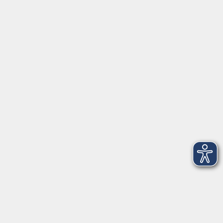
2
Dienstag, 22. September 2026
08:30 – 12:30 Uhr
202
3
Donnerstag, 24. September 2026
08:30 – 12:30 Uhr
202