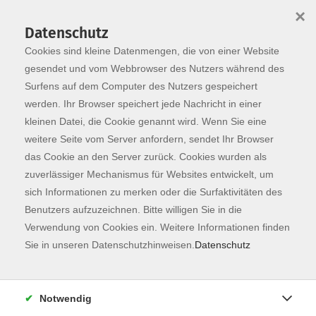
×
Datenschutz
Cookies sind kleine Datenmengen, die von einer Website
Skip to main content
You are here:
Programm
gesendet und vom Webbrowser des Nutzers während des
Surfens auf dem Computer des Nutzers gespeichert
werden. Ihr Browser speichert jede Nachricht in einer
kleinen Datei, die Cookie genannt wird. Wenn Sie eine
weitere Seite vom Server anfordern, sendet Ihr Browser
das Cookie an den Server zurück. Cookies wurden als
zuverlässiger Mechanismus für Websites entwickelt, um
sich Informationen zu merken oder die Surfaktivitäten des
Benutzers aufzuzeichnen. Bitte willigen Sie in die
Sie sind hier:
Verwendung von Cookies ein. Weitere Informationen finden
Sprachen
Sie in unseren Datenschutzhinweisen.
Datenschutz
Deutsch als Zweitsprache B1.1
Integrationskurs 75 - Modul 5
Notwendig